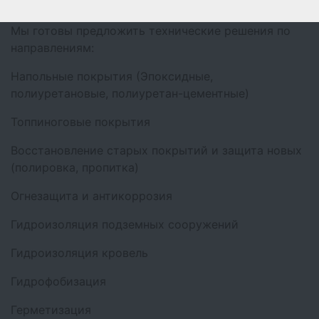
Мы готовы предложить технические решения по
направлениям:
Напольные покрытия (Эпоксидные,
полиуретановые, полиуретан-цементные)
Топпиноговые покрытия
Восстановление старых покрытий и защита новых
(полировка, пропитка)
Огнезащита и антикоррозия
Гидроизоляция подземных сооружений
Гидроизоляция кровель
Гидрофобизация
Герметизация