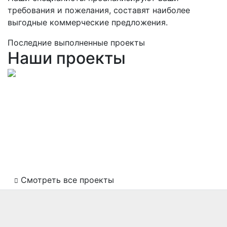
требования и пожелания, составят наиболее
выгодные коммерческие предложения.
Последние выполненные проекты
Наши проекты
Гарантия качества
Мы не допускаем срыва сроков, берём на себя
гарантийные обязательства за проделанную
работу. У нас демократичные цены на весь
перечень услуг, профессиональный подход,
высококлассное обслуживание.
Смотреть все проекты