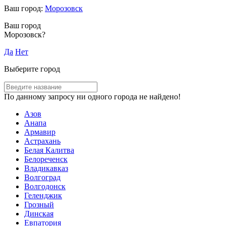
Ваш город:
Морозовск
Ваш город
Морозовск?
Да
Нет
Выберите город
По данному запросу ни одного города не найдено!
Азов
Анапа
Армавир
Астрахань
Белая Калитва
Белореченск
Владикавказ
Волгоград
Волгодонск
Геленджик
Грозный
Динская
Евпатория