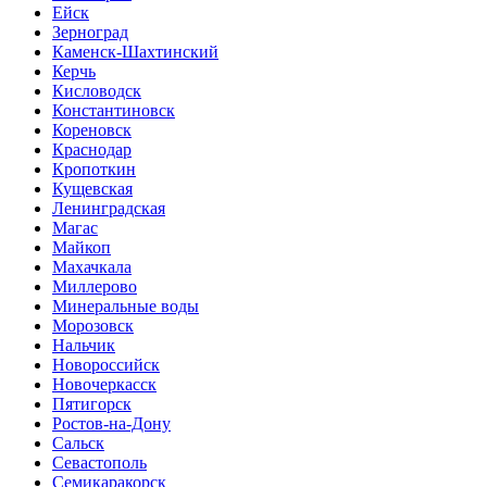
Ейск
Зерноград
Каменск-Шахтинский
Керчь
Кисловодск
Константиновск
Кореновск
Краснодар
Кропоткин
Кущевская
Ленинградская
Магас
Майкоп
Махачкала
Миллерово
Минеральные воды
Морозовск
Нальчик
Новороссийск
Новочеркасск
Пятигорск
Ростов-на-Дону
Сальск
Севастополь
Семикаракорск