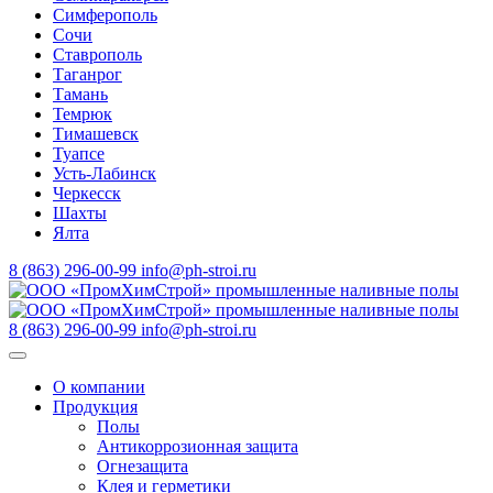
Симферополь
Сочи
Ставрополь
Таганрог
Тамань
Темрюк
Тимашевск
Туапсе
Усть-Лабинск
Черкесск
Шахты
Ялта
8 (863) 296-00-99
info@ph-stroi.ru
8 (863) 296-00-99
info@ph-stroi.ru
О компании
Продукция
Полы
Антикоррозионная защита
Огнезащита
Клея и герметики