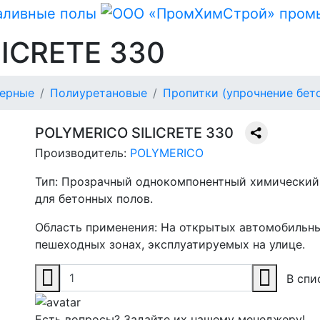
ICRETE 330
ерные
Полиуретановые
Пропитки (упрочнение бет
POLYMERICO SILICRETE 330
Производитель:
POLYMERICO
Тип:
Прозрачный однокомпонентный химический
для бетонных полов.
Область применения:
На открытых автомобильны
пешеходных зонах, эксплуатируемых на улице.
В спи
Есть вопросы? Задайте их нашему менеджеру!