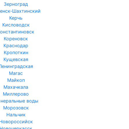
Зерноград
енск-Шахтинский
Керчь
Кисловодск
Константиновск
Кореновск
Краснодар
Кропоткин
Кущевская
Ленинградская
Магас
Майкоп
Махачкала
Миллерово
неральные воды
Морозовск
Нальчик
Новороссийск
Новочеркасск