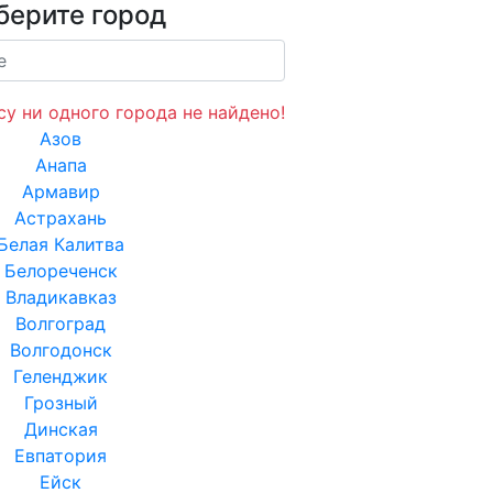
берите город
у ни одного города не найдено!
Азов
Анапа
Армавир
Астрахань
Белая Калитва
Белореченск
Владикавказ
Волгоград
Волгодонск
Геленджик
Грозный
Динская
Евпатория
Ейск